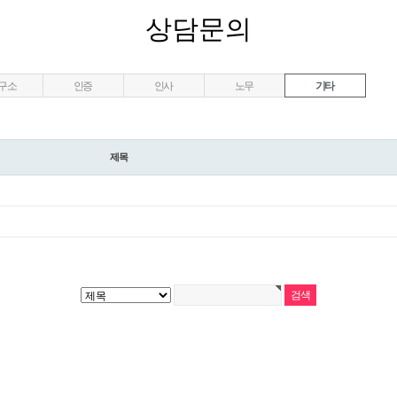
상담문의
구소
인증
인사
노무
기타
제목